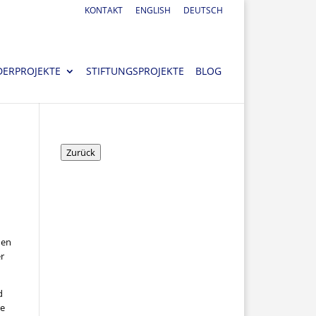
KONTAKT
ENGLISH
DEUTSCH
DERPROJEKTE
STIFTUNGSPROJEKTE
BLOG
Zurück
hen
r
d
re