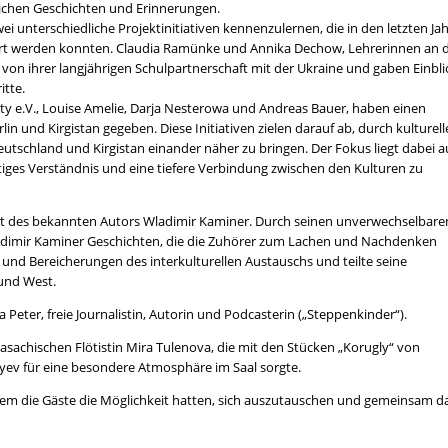
nlichen Geschichten und Erinnerungen.
ei unterschiedliche Projektinitiativen kennenzulernen, die in den letzten Ja
isiert werden konnten. Claudia Ramünke und Annika Dechow, Lehrerinnen an 
von ihrer langjährigen Schulpartnerschaft mit der Ukraine und gaben Einbli
itte.
ty e.V., Louise Amelie, Darja Nesterowa und Andreas Bauer, haben einen
rlin und Kirgistan gegeben. Diese Initiativen zielen darauf ab, durch kulturell
utschland und Kirgistan einander näher zu bringen. Der Fokus liegt dabei a
iges Verständnis und eine tiefere Verbindung zwischen den Kulturen zu
ritt des bekannten Autors Wladimir Kaminer. Durch seinen unverwechselbare
dimir Kaminer Geschichten, die die Zuhörer zum Lachen und Nachdenken
und Bereicherungen des interkulturellen Austauschs und teilte seine
und West.
eter, freie Journalistin, Autorin und Podcasterin („Steppenkinder“).
asachischen Flötistin Mira Tulenova, die mit den Stücken „Korugly“ von
ev für eine besondere Atmosphäre im Saal sorgte.
 dem die Gäste die Möglichkeit hatten, sich auszutauschen und gemeinsam d