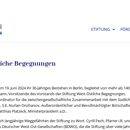
STIFTUNG
FÖR
tliche Begegnungen
 19. Juni 2024 ihr 30-jähriges Bestehen in Berlin, begleitet von mehr als 140
ann, Vorsitzende des Vorstands der Stiftung West-Östliche Begegnungen,
dinator für die zwischengesellschaftliche Zusammenarbeit mit dem Südlic
, S.E. Nurlan Onzhanov, Außerordentlicher und Bevollmächtigter Botschafte
thias Platzeck, Ministerpräsident a.D..
 langjährige Weggefährten der Stiftung zu Wort. Cyrill Pech, Pfarrer i.R. un
Deutscher West-Ost-Gesellschaften (BDWO), die die Stiftung über viele Jah