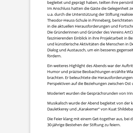
begleitet und geprägt haben, teilten ihre persö
Im Anschluss hatten die Gäste die Gelegenheit zw
u.a. durch die Unterstützung der Stiftung real
Theodor-Heuss-Schule in Pinneberg, berichteten 
in die aktuellen Herausforderungen und Fortschr
Die Gründerinnen und Gründer des Vereins ArtCi
faszinierenden Einblick in ihre Projektarbeit in Be
und künstlerische Aktivitäten die Menschen in De
Dialog und Austausch, um ein besseres gegenseit
fördern.
Ein weiteres Highlight des Abends war der Auft
Humor und präzise Beobachtungen erzählte Wla
brachten. Er beleuchtete die Herausforderungen 
Perspektiven auf die Beziehungen zwischen Ost 
Moderiert wurden die Gesprächsrunden von Irina P
Musikalisch wurde der Abend begleitet von der k
Dauletkerey und „Karakemer“ von Kuat Shildebay
Die Feier klang mit einem Get-together aus, bei
30-jährige Bestehen der Stiftung zu feiern.