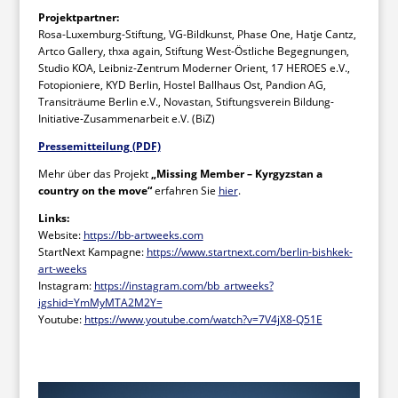
Projektpartner:
Rosa-Luxemburg-Stiftung, VG-Bildkunst, Phase One, Hatje Cantz,
Artco Gallery, thxa again, Stiftung West-Östliche Begegnungen,
Studio KOA, Leibniz-Zentrum Moderner Orient, 17 HEROES e.V.,
Fotopioniere, KYD Berlin, Hostel Ballhaus Ost, Pandion AG,
Transiträume Berlin e.V., Novastan, Stiftungsverein Bildung-
Initiative-Zusammenarbeit e.V. (BiZ)
Pressemitteilung (PDF)
Mehr über das Projekt
„Missing Member – Kyrgyzstan a
country on the move“
erfahren Sie
hier
.
Links:
Website:
https://bb-artweeks.com
StartNext Kampagne:
https://www.startnext.com/berlin-bishkek-
art-weeks
Instagram:
https://instagram.com/bb_artweeks?
igshid=YmMyMTA2M2Y=
Youtube:
https://www.youtube.com/watch?v=7V4jX8-Q51E