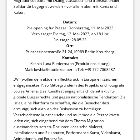
Migrationsdebatte mit Dialog, Austausch und transnationaler
Solidarität begegnet werden – vor allem aber mit Kunst und
Kultur.
Datum:
Pre-opening für Presse: Donnerstag, 11. Mai 2023
Vernissage: Freitag, 12. Mai 2023, ab 18 Uhr
Finissage: 28.05.23
Ort:
Prinzessinnenstraße 21-24,10969 Berlin Kreuzberg
Kontakt:
Keshia Luna Biedermann (Produktionsleitung)
Mail: keshia@studiokoa.berlin Tel: +49 172 7068587
„Wir wollen dem aktuellen Rechtsruck in Europa ein Zeichen
entgegensetzen“, so Mitbegründerin des Projekts und Fotografin
Louise Amelie. Das Kunstfest engagiert sich damit aktiv für
globale Bürgerrechte und gegen nationalistische Tendenzen. Ziel
ist es, eine Plattform zu schaffen, die die Besucher dazu
ermutigt, sich aktiv an der Diskussion zu beteiligen.
Verschiedenste künstlerische und multimediale Perspektiven
laden ein, sich eingehend mit dem Thema Migration
auseinanderzusetzen. Darunter klassische Malerei,
Installationen und Skulpturen, Performance Kunst, Videokunst,
Animationen und Fotografie.