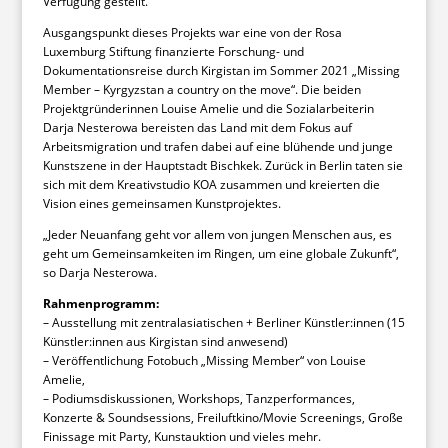
Verfügung gestellt.
Ausgangspunkt dieses Projekts war eine von der Rosa
Luxemburg Stiftung finanzierte Forschung- und
Dokumentationsreise durch Kirgistan im Sommer 2021 „Missing
Member – Kyrgyzstan a country on the move“. Die beiden
Projektgründerinnen Louise Amelie und die Sozialarbeiterin
Darja Nesterowa bereisten das Land mit dem Fokus auf
Arbeitsmigration und trafen dabei auf eine blühende und junge
Kunstszene in der Hauptstadt Bischkek. Zurück in Berlin taten sie
sich mit dem Kreativstudio KOA zusammen und kreierten die
Vision eines gemeinsamen Kunstprojektes.
„Jeder Neuanfang geht vor allem von jungen Menschen aus, es
geht um Gemeinsamkeiten im Ringen, um eine globale Zukunft“,
so Darja Nesterowa.
Rahmenprogramm:
– Ausstellung mit zentralasiatischen + Berliner Künstler:innen (15
Künstler:innen aus Kirgistan sind anwesend)
– Veröffentlichung Fotobuch „Missing Member“ von Louise
Amelie,
– Podiumsdiskussionen, Workshops, Tanzperformances,
Konzerte & Soundsessions, Freiluftkino/Movie Screenings, Große
Finissage mit Party, Kunstauktion und vieles mehr.