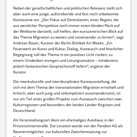
Neben der gesellschaftlichen und politischen Relevanz stellt sich
aber auch eine junge, aufstrebende und fast noch unbekannte
Kunstszene vor. „Der Fokus auf Zentralasien, einer Region, die
aus westlicher Perspektive noch immer einen blinden Fleck auf
der Weltkarte darstellt, soll helfen, den eurozentrischen Blick auf
das Thema Migration zu weiten und voneinander zu lernen“, sagt
Andreas Bauer, Kurator der Berlin Bishkek Art Weeks. „Ein
Feuerwerk an Kunst und Kultur, Dialog, Austausch und feierlicher
Begegnung soll das Thema in ein positives Licht rücken, zu
einem Umdenken anregen und Lösungsansätze – mindestens
jedoch fantastischen Gesprächsstoff liefern“, ergänzt der
Kurator.
Die interkulturelle und interdisziplinäre Kunstausstellung, die
sich mit dem Thema der transnationalen Migration ernsthaft und
kritisch, aber auch jung und unkompliziert auseinandersetzt, ist
nur ein Teil eines großen Projekts zum Austausch zwischen zwei
Kulturregionen und besonders der beiden Länder Kirgistan und
Deutschland.
Als Veranstaltungsort dient ein ehemaliges Autohaus in der
Prinzessinnenstraße. Die Location wurde von der Pandion AG als
Raumermöglicher, zur kulturellen Zwischennutzung zur