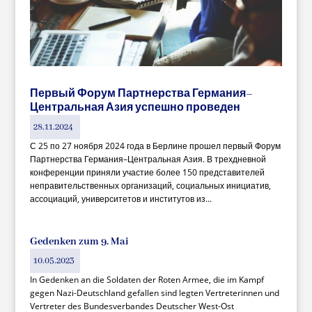
Первый Форум Партнерства Германия–
Центральная Азия успешно проведен
28.11.2024
С 25 по 27 ноября 2024 года в Берлине прошел первый Форум
Партнерства Германия–Центральная Азия. В трехдневной
конференции приняли участие более 150 представителей
неправительственных организаций, социальных инициатив,
ассоциаций, университетов и институтов из...
Gedenken zum 9. Mai
10.05.2023
In Gedenken an die Soldaten der Roten Armee, die im Kampf
gegen Nazi-Deutschland gefallen sind legten Vertreterinnen und
Vertreter des Bundesverbandes Deutscher West-Ost