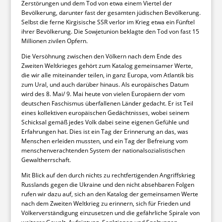
Zerstörungen und dem Tod von etwa einem Viertel der
Bevölkerung, darunter fast der gesamten jüdischen Bevölkerung.
Selbst die ferne Kirgisische SSR verlor im Krieg etwa ein Fünftel
ihrer Bevölkerung. Die Sowjetunion beklagte den Tod von fast 15
Millionen zivilen Opfern.
Die Versöhnung zwischen den Völkern nach dem Ende des
Zweiten Weltkrieges gehört zum Katalog gemeinsamer Werte,
die wir alle miteinander teilen, in ganz Europa, vom Atlantik bis
zum Ural, und auch darüber hinaus. Als europäisches Datum
wird des 8. Mai/ 9. Mai heute von vielen Europäern der vom
deutschen Faschismus überfallenen Länder gedacht. Er ist Teil
eines kollektiven europäischen Gedächtnisses, wobei seinem
Schicksal gemäß jedes Volk dabei seine eigenen Gefühle und
Erfahrungen hat. Dies ist ein Tag der Erinnerung an das, was
Menschen erleiden mussten, und ein Tag der Befreiung vom
menschenverachtenden System der nationalsozialistischen
Gewaltherrschaft.
Mit Blick auf den durch nichts zu rechtfertigenden Angriffskrieg
Russlands gegen die Ukraine und den nicht absehbaren Folgen
rufen wir dazu auf, sich an den Katalog der gemeinsamen Werte
nach dem Zweiten Weltkrieg zu erinnern, sich für Frieden und
Völkerverständigung einzusetzen und die gefährliche Spirale von