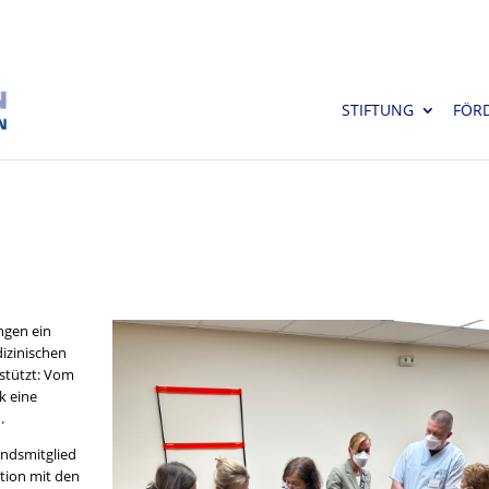
STIFTUNG
FÖR
ngen ein
izinischen
stützt: Vom
k eine
.
andsmitglied
tion mit den