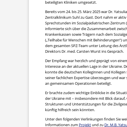
beteiligten Kliniken umgesetzt.
Bereits vom 24. bis 25. März 2025 war Dr. Yatsuli
Zentralklinikum Suhl zu Gast. Dort nahm er akti
Sprechstunden im Sozialpädiatrischen Zentrum (S
informierte sich über die Zusammenarbeit zwisc
Krankenkassen sowie Trägern nach dem Sozialge
(„Teilhabe für Menschen mit Behinderungen“) u
dem gesamten SPZ-Team unter Leitung des Ärztl
Direktors Dr. med. Carsten Wurst ins Gespräch.
Der Empfang war herzlich und geprägt von eine
Interesse an der aktuellen Lage in der Ukraine. Dr
konnte die deutschen Kolleginnen und Kollegen 
seiner fachlichen Expertise überzeugen und war 
an gemeinsamen Operationen beteiligt.
Er brachte zudem wichtige Einblicke in die Situati
der Ukraine mit – insbesondere mit Blick darauf,
Strukturen und Unterstützungen für die Zivilgese
künftig hilfreich sein könnten.
Unter den folgenden Verlinkungen finden Sie we
Informationen zum
Projekt
und zu
Dr. M.B. Yatsu