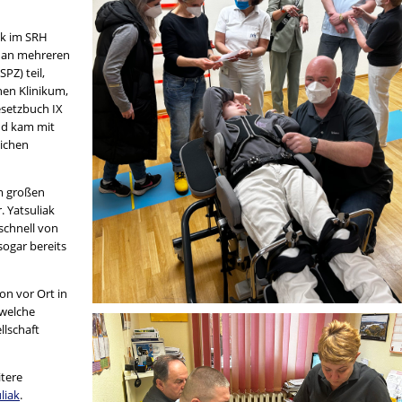
ak im SRH
v an mehreren
PZ) teil,
hen Klinikum,
setzbuch IX
nd kam mit
ichen
m großen
. Yatsuliak
schnell von
sogar bereits
on vor Ort in
 welche
llschaft
itere
liak
.