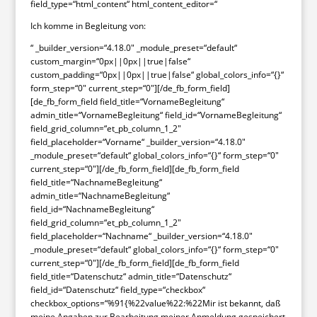
field_type=“html_content“ html_content_editor=“
Ich komme in Begleitung von:
“ _builder_version=“4.18.0″ _module_preset=“default“
custom_margin=“0px||0px||true|false“
custom_padding=“0px||0px||true|false“ global_colors_info=“{}“
form_step=“0″ current_step=“0″][/de_fb_form_field]
[de_fb_form_field field_title=“VornameBegleitung“
admin_title=“VornameBegleitung“ field_id=“VornameBegleitung“
field_grid_column=“et_pb_column_1_2″
field_placeholder=“Vorname“ _builder_version=“4.18.0″
_module_preset=“default“ global_colors_info=“{}“ form_step=“0″
current_step=“0″][/de_fb_form_field][de_fb_form_field
field_title=“NachnameBegleitung“
admin_title=“NachnameBegleitung“
field_id=“NachnameBegleitung“
field_grid_column=“et_pb_column_1_2″
field_placeholder=“Nachname“ _builder_version=“4.18.0″
_module_preset=“default“ global_colors_info=“{}“ form_step=“0″
current_step=“0″][/de_fb_form_field][de_fb_form_field
field_title=“Datenschutz“ admin_title=“Datenschutz“
field_id=“Datenschutz“ field_type=“checkbox“
checkbox_options=“%91{%22value%22:%22Mir ist bekannt, daß
meine Angaben zur Bearbeitung meiner Anmeldung gespeichert