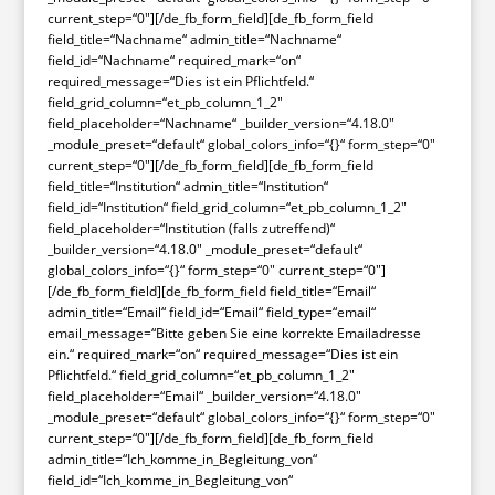
current_step=“0″][/de_fb_form_field][de_fb_form_field
field_title=“Nachname“ admin_title=“Nachname“
field_id=“Nachname“ required_mark=“on“
required_message=“Dies ist ein Pflichtfeld.“
field_grid_column=“et_pb_column_1_2″
field_placeholder=“Nachname“ _builder_version=“4.18.0″
_module_preset=“default“ global_colors_info=“{}“ form_step=“0″
current_step=“0″][/de_fb_form_field][de_fb_form_field
field_title=“Institution“ admin_title=“Institution“
field_id=“Institution“ field_grid_column=“et_pb_column_1_2″
field_placeholder=“Institution (falls zutreffend)“
_builder_version=“4.18.0″ _module_preset=“default“
global_colors_info=“{}“ form_step=“0″ current_step=“0″]
[/de_fb_form_field][de_fb_form_field field_title=“Email“
admin_title=“Email“ field_id=“Email“ field_type=“email“
email_message=“Bitte geben Sie eine korrekte Emailadresse
ein.“ required_mark=“on“ required_message=“Dies ist ein
Pflichtfeld.“ field_grid_column=“et_pb_column_1_2″
field_placeholder=“Email“ _builder_version=“4.18.0″
_module_preset=“default“ global_colors_info=“{}“ form_step=“0″
current_step=“0″][/de_fb_form_field][de_fb_form_field
admin_title=“Ich_komme_in_Begleitung_von“
field_id=“Ich_komme_in_Begleitung_von“