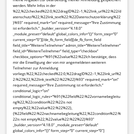
werden. Mehr Infos in der
%22,%22checked%22:0,%22dragID%22:-1,%22link_url%22:%22/d
atenschutz/%22,%22link_text%22:%22Datenschutzerklärung%22
}%93″ required_mark=“on“ required_message=“Ihre Zustimmung
ist erforderlich.“ _builder_version=“4.18.0″
_module_preset=“default“ global_colors_info=“{}“ form_step=“0″
current_step=“0″][/de_fb_form_field][de_fb_form_field
field_title=“WeitereTeilnehmer“ admin_title=“WeitereTeilnehmer“
field_id=“WeitereTeilnehmer“ field_type=“checkbox“
checkbox_options=“%91{%22value%22:%22Ich bestätige, dass
mir die Einwilligung der von mir angemeldeten weiteren
Teilnehmer zur Anmeldung
vorliegt.%22,%22checked%22:0,%22dragID%22:-1,%22link_url%2
2:%22%22,%22link_text%22:%22%22}%93″ required_mark=“on“
required_message=“Ihre Zustimmung ist erforderlich.“
conditional_logic=“on“
conditional_logic_rules=“%91{%22field%22:%22vornamebegleitu
ng%22,%22condition%22:%22is not
empty%22,%22value%22:%22%22},
{%22field%22:%22nachnamebegleitung%22,%22condition%22:%
22is not empty%22,%22value%22:%22%22}%93″
_builder_version=“4.18.0″ _module_preset=“default“
global_colors_info=“{}“ form_step=“0″ current_step=“0″]