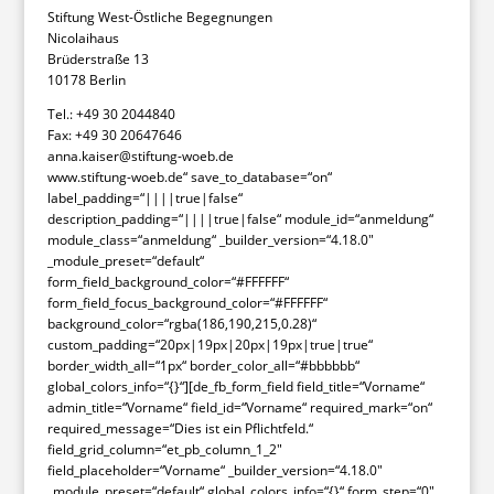
Stiftung West-Östliche Begegnungen
Nicolaihaus
Brüderstraße 13
10178 Berlin
Tel.: +49 30 2044840
Fax: +49 30 20647646
anna.kaiser@stiftung-woeb.de
www.stiftung-woeb.de“ save_to_database=“on“
label_padding=“||||true|false“
description_padding=“||||true|false“ module_id=“anmeldung“
module_class=“anmeldung“ _builder_version=“4.18.0″
_module_preset=“default“
form_field_background_color=“#FFFFFF“
form_field_focus_background_color=“#FFFFFF“
background_color=“rgba(186,190,215,0.28)“
custom_padding=“20px|19px|20px|19px|true|true“
border_width_all=“1px“ border_color_all=“#bbbbbb“
global_colors_info=“{}“][de_fb_form_field field_title=“Vorname“
admin_title=“Vorname“ field_id=“Vorname“ required_mark=“on“
required_message=“Dies ist ein Pflichtfeld.“
field_grid_column=“et_pb_column_1_2″
field_placeholder=“Vorname“ _builder_version=“4.18.0″
_module_preset=“default“ global_colors_info=“{}“ form_step=“0″